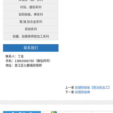
焊锡条（丝）系列
衬铅、搪铅系列
铅阳极板、棒系列
锡,锑,铅合金系列
其他系列
铅罐、铅箱等焊接加工系列
联系我们
联系人：丁总
手机：13862666780（微信同号）
地址：吴江区七都镇双塔桥
上一条
铅锑阳极板【铜冶炼加工】
下一条
铅锡阳极棒