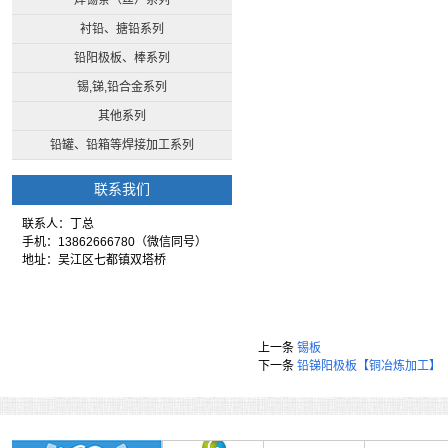
焊锡条（丝）系列
衬铅、搪铅系列
铅阳极板、棒系列
锡,锑,铅合金系列
其他系列
铅罐、铅箱等焊接加工系列
联系我们
联系人：丁总
手机：13862666780（微信同号）
地址：吴江区七都镇双塔桥
上一条
锡板
下一条
铅锑阳极板【铜冶炼加工】