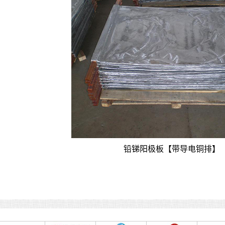
铅锑阳极板【带导电铜排】