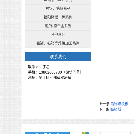
焊锡条（丝）系列
衬铅、搪铅系列
铅阳极板、棒系列
锡,锑,铅合金系列
其他系列
铅罐、铅箱等焊接加工系列
联系我们
联系人：丁总
手机：13862666780（微信同号）
地址：吴江区七都镇双塔桥
上一条
铅锑阳极板
下一条
铅极板