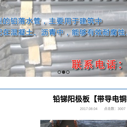
1
2
3
铅锑阳极板【带导电铜
2017.08.04
点击数：3007